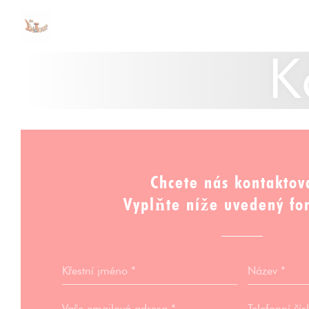
Panel pro správu cookies
K
Chcete nás kontaktov
Vyplňte níže uvedený fo