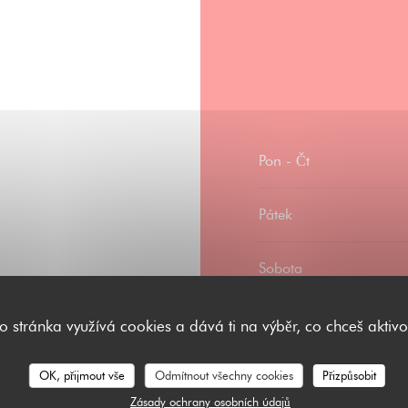
Pon
-
Čt
Pátek
Sobota
Neděle
to stránka využívá cookies a dává ti na výběr, co chceš aktivo
Eurocard/Mastercard,
OK, přijmout vše
Odmítnout všechny cookies
Přizpůsobit
Zásady ochrany osobních údajů