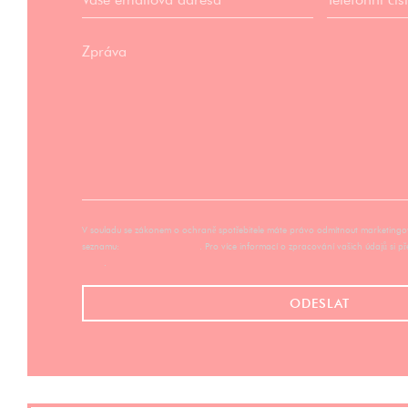
V souladu se zákonem o ochraně spotřebitele máte právo odmítnout marketingov
seznamu:
robinsonseznam.cz
. Pro více informací o zpracování vašich údajů si p
údajů
.