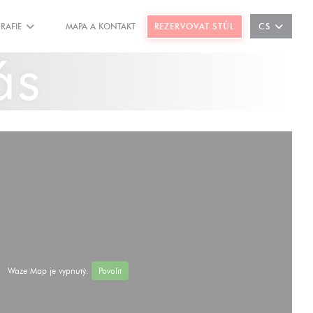
REZERVOVAT STŮL
RAFIE
MAPA A KONTAKT
CS
((OTEVŘE SE V NOVÉM OKNĚ))
((OTEVŘE SE V NOVÉM OKNĚ))
ás
Waze Map je vypnutý.
Povolit