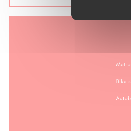
Metro
Bike s
Autob