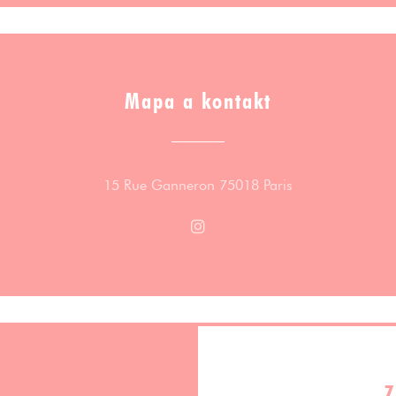
Mapa a kontakt
((otevře se v no
15 Rue Ganneron 75018 Paris
Instagram ((otevře se v nové
Z