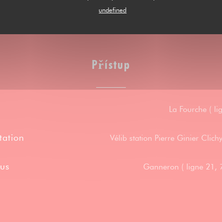
undefined
Přístup
La Fourche ( li
tation
Vélib station Pierre Ginier Clic
us
Ganneron ( ligne 21, 