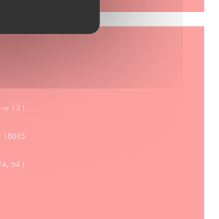
gne 13 )
hy 18045
74, 54 )