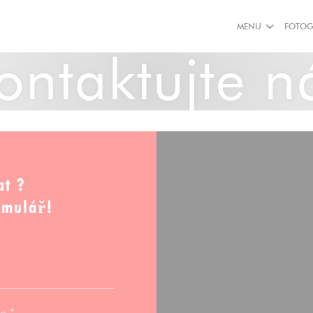
MENU
FOTOG
ontaktujte n
at ?
rmulář!