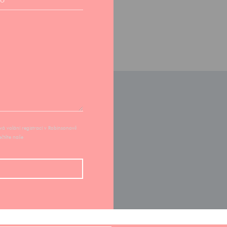
á volání registrací v Robinsonově
řečtěte naše
zásady ochrany osobních