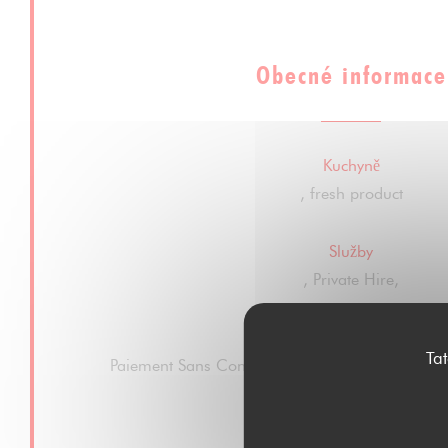
Obecné informace
Kuchyně
, fresh product
Služby
, Private Hire,
Platební metody
Ta
Paiement Sans ContactPaiement Sans Contact, 
Cash, Visa, Debit Card