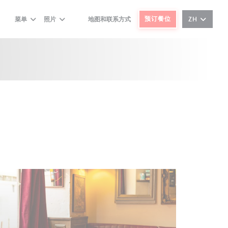
预订餐位
菜单
照片
地图和联系方式
ZH
((在新窗口中打开))
((在新窗口中打开))